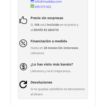
info@mudeba.com
655 015 022
Precio sin sorpresas

EL
IVA
está
incluido
en el precio y
el
ENVÍO ES GRATIS
Financiación a medida

Hasta en
24 meses Sin intereses
.
Llámanos
¿Lo has visto más barato?

Llámanos y te lo mejoramos.
Devoluciones

Si no quedas satisfecho te devolvemos
el dinero