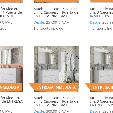
ño Kloe 80
Mueble de Baño Kloe 100
Mueble de Ba
, 1 Puerta de
cm. 2 Cajones, 1 Puerta de
cm. 3 Cajone
MEDIATA
ENTREGA INMEDIATA
INMEDIATA
9
€
Desde:
257,99
€
Desde:
265,9
IVA y
IVA y
luido
Transporte Incluido
Transporte Inc
INMEDIATA
ENTREGA INMEDIATA
ENTREGA 
ño Kloe 120
Mueble de Baño Kloe 80
Mueble de Ba
s de ENTREGA
cm. 3 Cajones, 1 Puerta de
cm. 3 Cajones
ENTREGA INMEDIATA
ENTREGA IN
8
€
Desde:
309,99
€
Desde:
326,9
IVA y
IVA y