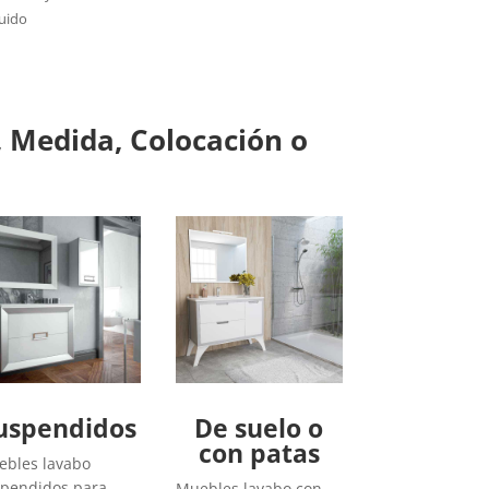
luido
 Medida, Colocación o
uspendidos
De suelo o
con patas
bles lavabo
pendidos para
Muebles lavabo con