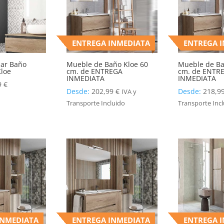
ENTREGA INMEDIATA
ENTREGA 
iar Baño
Mueble de Baño Kloe 60
Mueble de Ba
loe
cm. de ENTREGA
cm. de ENTR
INMEDIATA
INMEDIATA
9
€
Desde:
202,99
€
Desde:
218,9
IVA y
Transporte Incluido
Transporte Inc
INMEDIATA
ENTREGA INMEDIATA
ENTREGA 