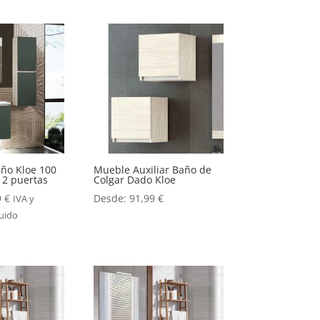
ño Kloe 100
Mueble Auxiliar Baño de
 2 puertas
Colgar Dado Kloe
9
€
Desde:
91,99
€
IVA y
luido