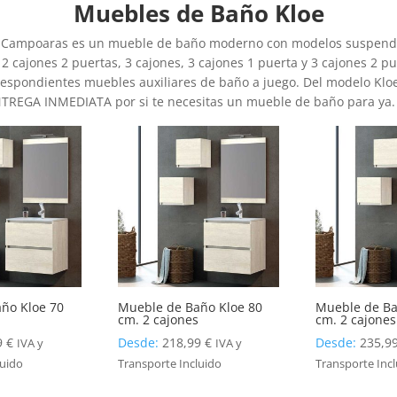
Muebles de Baño Kloe
s Campoaras es un mueble de baño moderno con modelos suspendid
 2 cajones 2 puertas, 3 cajones, 3 cajones 1 puerta y 3 cajones 2 p
rrespondientes muebles auxiliares de baño a juego. Del modelo Klo
NTREGA INMEDIATA por si te necesitas un mueble de baño para ya.
ño Kloe 70
Mueble de Baño Kloe 80
Mueble de Ba
s
cm. 2 cajones
cm. 2 cajones
9
€
Desde:
218,99
€
Desde:
235,9
IVA y
IVA y
luido
Transporte Incluido
Transporte Inc