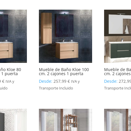
ño Kloe 80
Mueble de Baño Kloe 100
Mueble de Ba
 1 puerta
cm. 2 cajones 1 puerta
cm. 2 cajones
9
€
Desde:
257,99
€
Desde:
272,9
IVA y
IVA y
luido
Transporte Incluido
Transporte Inc