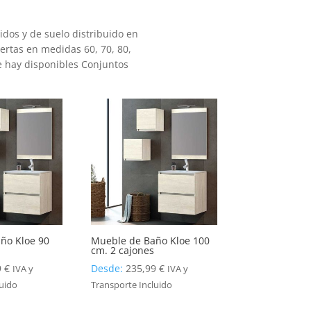
os y de suelo distribuido en
uertas en medidas 60, 70, 80,
e hay disponibles Conjuntos
ño Kloe 90
Mueble de Baño Kloe 100
cm. 2 cajones
9
€
Desde:
235,99
€
IVA y
IVA y
luido
Transporte Incluido