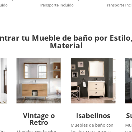
luido
Transporte Incluido
Transporte Inc
trar tu Mueble de baño por Estilo,
Material
Vintage o
Isabelinos
S
Retro
Muebles de baño con
Mue
año
lavabo con curvas y
sus
Muebles con lavabo