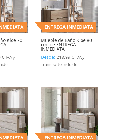
INMEDIATA
ENTREGA INMEDIATA
ño Kloe 70
Mueble de Baño Kloe 80
EGA
cm. de ENTREGA
INMEDIATA
9
€
Desde:
218,99
€
IVA y
IVA y
luido
Transporte Incluido
INMEDIATA
ENTREGA INMEDIATA