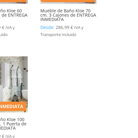
ño Kloe 60
Mueble de Baño Kloe 70
s de ENTREGA
cm. 3 Cajones de ENTREGA
INMEDIATA
9
€
Desde:
286,99
€
IVA y
IVA y
luido
Transporte Incluido
INMEDIATA
ño Kloe 100
, 1 Puerta de
MEDIATA
9
€
IVA y