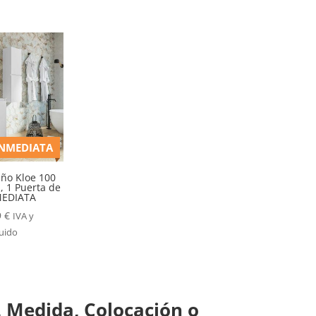
INMEDIATA
ño Kloe 100
, 1 Puerta de
MEDIATA
9
€
IVA y
luido
 Medida, Colocación o