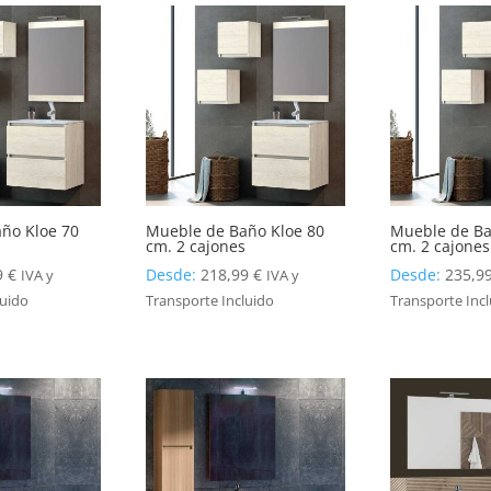
ño Kloe 70
Mueble de Baño Kloe 80
Mueble de Ba
s
cm. 2 cajones
cm. 2 cajones
9
€
Desde:
218,99
€
Desde:
235,9
IVA y
IVA y
luido
Transporte Incluido
Transporte Inc