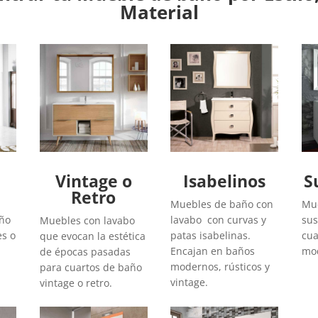
Material
Vintage o
Isabelinos
S
Retro
Muebles de baño con
Mue
año
lavabo con curvas y
sus
Muebles con lavabo
es o
patas isabelinas.
cua
que evocan la estética
Encajan en baños
mod
de épocas pasadas
modernos, rústicos y
para cuartos de baño
vintage.
vintage o retro.