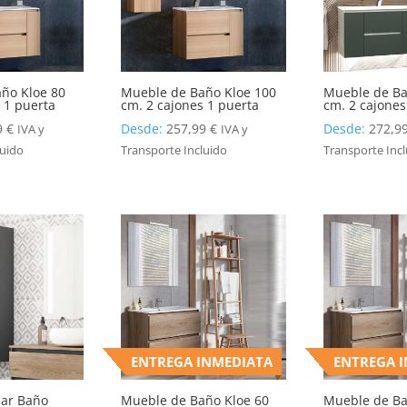
ño Kloe 80
Mueble de Baño Kloe 100
Mueble de Ba
 1 puerta
cm. 2 cajones 1 puerta
cm. 2 cajones
9
€
Desde:
257,99
€
Desde:
272,9
IVA y
IVA y
luido
Transporte Incluido
Transporte Inc
ENTREGA INMEDIATA
ENTREGA 
iar Baño
Mueble de Baño Kloe 60
Mueble de Ba