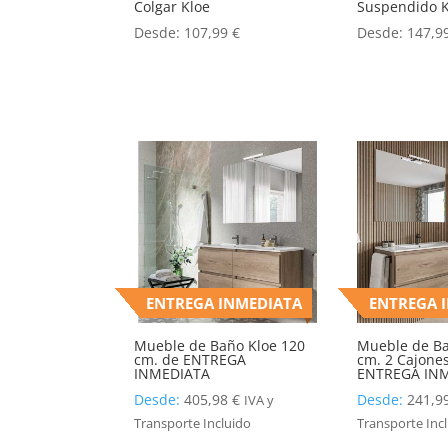
Colgar Kloe
Suspendido K
Desde:
107,99
€
Desde:
147,9
ENTREGA INMEDIATA
ENTREGA 
Mueble de Baño Kloe 120
Mueble de Ba
cm. de ENTREGA
cm. 2 Cajones
INMEDIATA
ENTREGA IN
Desde:
405,98
€
Desde:
241,9
IVA y
Transporte Incluido
Transporte Inc