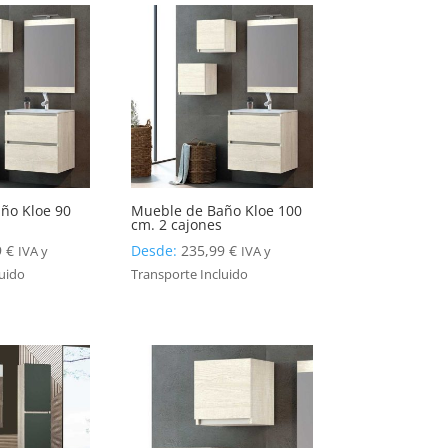
ño Kloe 90
Mueble de Baño Kloe 100
cm. 2 cajones
9
€
Desde:
235,99
€
IVA y
IVA y
luido
Transporte Incluido