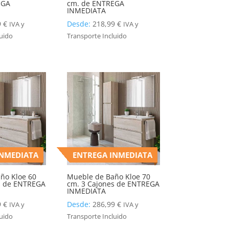
EGA
cm. de ENTREGA
INMEDIATA
9
€
Desde:
218,99
€
IVA y
IVA y
luido
Transporte Incluido
INMEDIATA
ENTREGA INMEDIATA
ño Kloe 60
Mueble de Baño Kloe 70
s de ENTREGA
cm. 3 Cajones de ENTREGA
INMEDIATA
9
€
Desde:
286,99
€
IVA y
IVA y
luido
Transporte Incluido