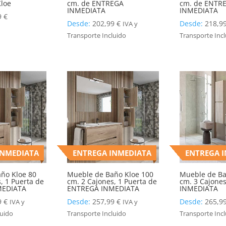
loe
cm. de ENTREGA
cm. de ENTR
INMEDIATA
INMEDIATA
9
€
Desde:
202,99
€
Desde:
218,9
IVA y
Transporte Incluido
Transporte Inc
INMEDIATA
ENTREGA INMEDIATA
ENTREGA 
ño Kloe 80
Mueble de Baño Kloe 100
Mueble de Ba
, 1 Puerta de
cm. 2 Cajones, 1 Puerta de
cm. 3 Cajone
MEDIATA
ENTREGA INMEDIATA
INMEDIATA
9
€
Desde:
257,99
€
Desde:
265,9
IVA y
IVA y
luido
Transporte Incluido
Transporte Inc