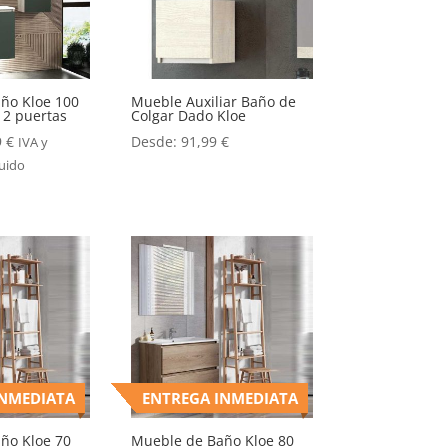
ño Kloe 100
Mueble Auxiliar Baño de
 2 puertas
Colgar Dado Kloe
9
€
Desde:
91,99
€
IVA y
luido
INMEDIATA
ENTREGA INMEDIATA
ño Kloe 70
Mueble de Baño Kloe 80