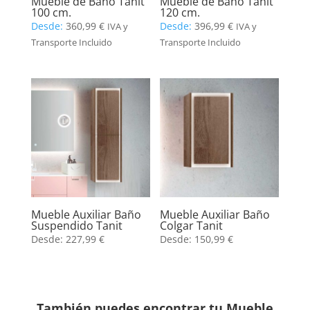
Mueble de Baño Tanit
Mueble de Baño Tanit
100 cm.
120 cm.
Desde:
360,99
€
Desde:
396,99
€
IVA y
IVA y
Transporte Incluido
Transporte Incluido
Mueble Auxiliar Baño
Mueble Auxiliar Baño
Suspendido Tanit
Colgar Tanit
Desde:
227,99
€
Desde:
150,99
€
También puedes encontrar tu Mueble