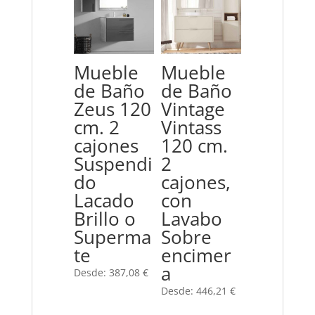
Mueble
Mueble
de Baño
de Baño
Zeus 120
Vintage
cm. 2
Vintass
cajones
120 cm.
Suspendi
2
do
cajones,
Lacado
con
Brillo o
Lavabo
Superma
Sobre
te
encimer
a
Desde:
387,08
€
Desde:
446,21
€