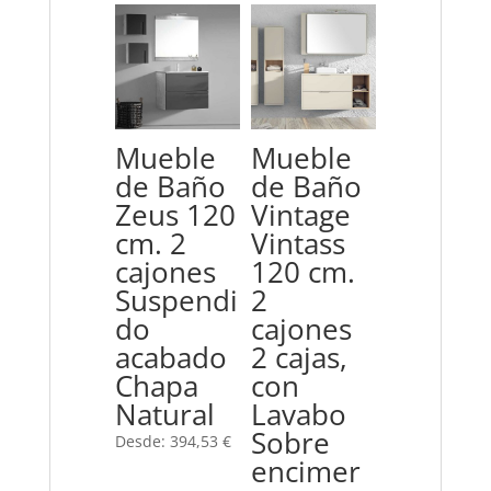
Mueble
Mueble
de Baño
de Baño
Zeus 120
Vintage
cm. 2
Vintass
cajones
120 cm.
Suspendi
2
do
cajones
acabado
2 cajas,
Chapa
con
Natural
Lavabo
Sobre
Desde:
394,53
€
encimer