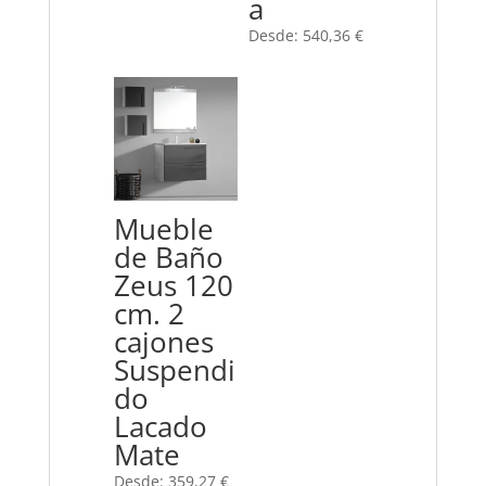
a
Desde:
540,36
€
Mueble
de Baño
Zeus 120
cm. 2
cajones
Suspendi
do
Lacado
Mate
Desde:
359,27
€