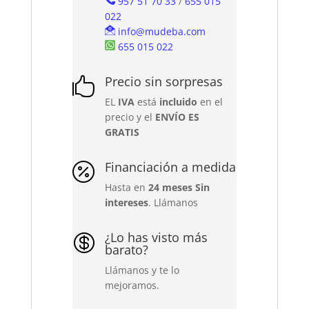
957 51 70 33
/
655 015
022
info@mudeba.com
655 015 022
Precio sin sorpresas

EL
IVA
está
incluido
en el
precio y el
ENVÍO ES
GRATIS
Financiación a medida

Hasta en
24 meses Sin
intereses
. Llámanos
¿Lo has visto más

barato?
Llámanos y te lo
mejoramos.