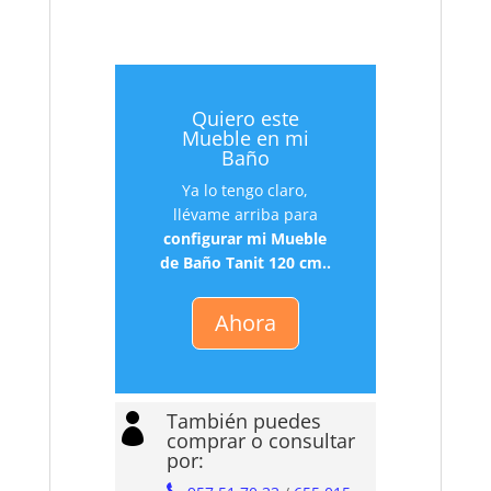
Quiero este
Mueble en mi
Baño
Ya lo tengo claro,
llévame arriba para
configurar mi Mueble
de Baño Tanit 120 cm..
Ahora
También puedes

comprar o consultar
por: