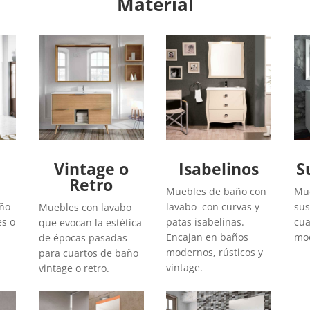
Material
Vintage o
Isabelinos
S
Retro
Muebles de baño con
Mue
año
lavabo con curvas y
sus
Muebles con lavabo
es o
patas isabelinas.
cua
que evocan la estética
Encajan en baños
mod
de épocas pasadas
modernos, rústicos y
para cuartos de baño
vintage.
vintage o retro.