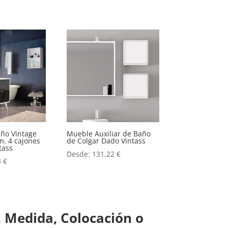
ño Vintage
Mueble Auxiliar de Baño
m. 4 cajones
de Colgar Dado Vintass
tass
Desde:
131,22
€
3
€
 Medida, Colocación o