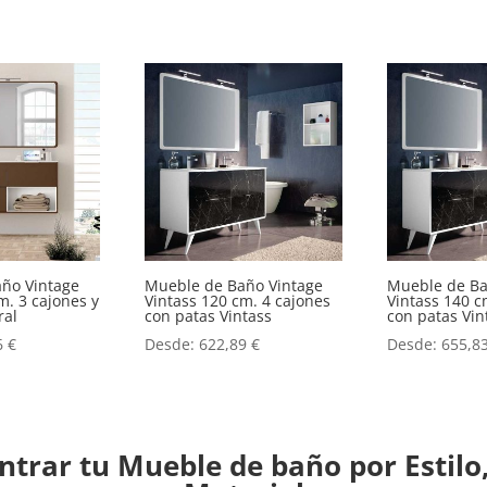
ño Vintage
Mueble de Baño Vintage
Mueble de Ba
m. 3 cajones y
Vintass 120 cm. 4 cajones
Vintass 140 c
ral
con patas Vintass
con patas Vin
6
€
Desde:
622,89
€
Desde:
655,8
trar tu Mueble de baño por Estilo,