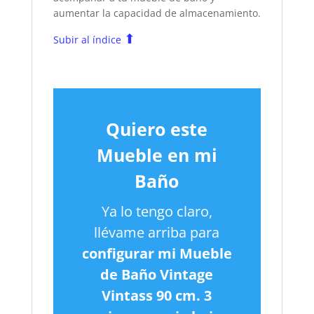
aumentar la capacidad de almacenamiento.
⬆
Subir al índice
Quiero este
Mueble en mi
Baño
Ya lo tengo claro,
llévame arriba para
configurar mi Mueble
de Baño Vintage
Vintass 90 cm. 3