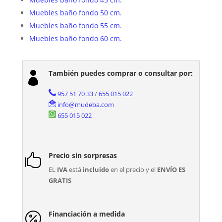
Muebles baño fondo 50 cm.
Muebles baño fondo 55 cm.
Muebles baño fondo 60 cm.
También puedes comprar o consultar por:

957 51 70 33
/
655 015 022
info@mudeba.com
655 015 022
Precio sin sorpresas

EL
IVA
está
incluido
en el precio y el
ENVÍO ES
GRATIS
Financiación a medida
