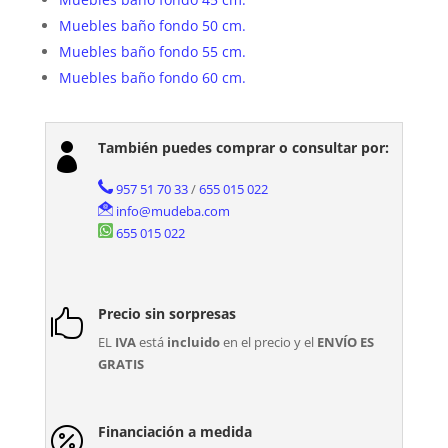
Muebles baño fondo 50 cm.
Muebles baño fondo 55 cm.
Muebles baño fondo 60 cm.
También puedes comprar o consultar por:

957 51 70 33
/
655 015 022
info@mudeba.com
655 015 022
Precio sin sorpresas

EL
IVA
está
incluido
en el precio y el
ENVÍO ES
GRATIS
Financiación a medida
