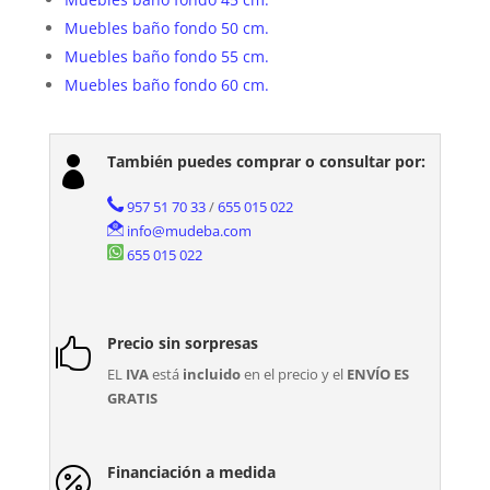
Muebles baño fondo 50 cm.
Muebles baño fondo 55 cm.
Muebles baño fondo 60 cm.
También puedes comprar o consultar por:

957 51 70 33
/
655 015 022
info@mudeba.com
655 015 022
Precio sin sorpresas

EL
IVA
está
incluido
en el precio y el
ENVÍO ES
GRATIS
Financiación a medida
