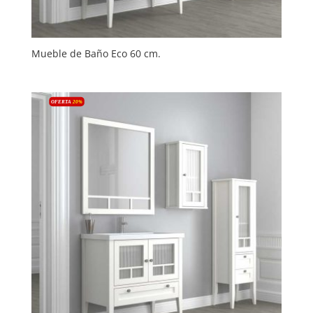
Mueble de Baño Eco 60 cm.
OFERTA
20
%