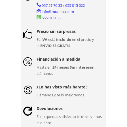
957 51 70 33
/
655 015 022
info@mudeba.com
655 015 022
Precio sin sorpresas

EL
IVA
está
incluido
en el precio y
el
ENVÍO ES GRATIS
Financiación a medida

Hasta en
24 meses Sin intereses
.
Llámanos
¿Lo has visto más barato?

Llámanos y te lo mejoramos.
Devoluciones

Si no quedas satisfecho te devolvemos
el dinero