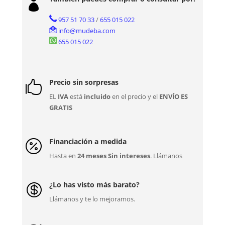

957 51 70 33
/
655 015 022
info@mudeba.com
655 015 022
Precio sin sorpresas

EL
IVA
está
incluido
en el precio y el
ENVÍO ES
GRATIS
Financiación a medida

Hasta en
24 meses Sin intereses
. Llámanos
¿Lo has visto más barato?

Llámanos y te lo mejoramos.