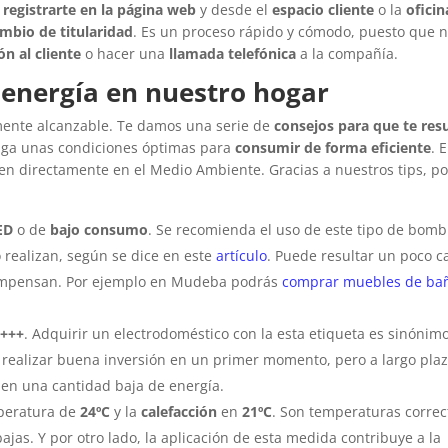
s
registrarte en la página web
y desde el
espacio cliente
o la
oficin
mbio de titularidad
. Es un proceso rápido y cómodo, puesto que n
ón al cliente
o hacer una
llamada telefónica
a la compañía.
 energía en nuestro hogar
mente alcanzable. Te damos una serie de
consejos para que te res
tenga unas condiciones óptimas para
consumir de forma eficiente
. E
en directamente en el Medio Ambiente. Gracias a nuestros tips, p
LED
o de
bajo consumo
. Se recomienda el uso de este tipo de bombi
realizan, según se dice en este
artículo
. Puede resultar un poco c
o compensan. Por ejemplo en Mudeba podrás
comprar muebles de ba
A+++
. Adquirir un electrodoméstico con la esta etiqueta es sinónim
 realizar buena inversión en un primer momento, pero a largo pla
en una cantidad baja de energía.
peratura de
24ºC
y la
calefacción
en
21ºC
. Son temperaturas correc
bajas. Y por otro lado, la aplicación de esta medida contribuye a la