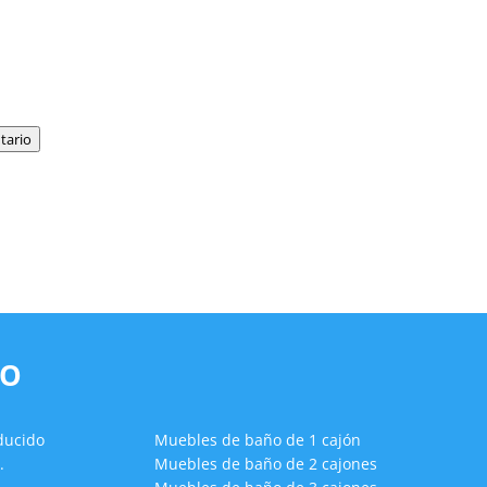
tario
ÑO
ducido
Muebles de baño de 1 cajón
.
Muebles de baño de 2 cajones