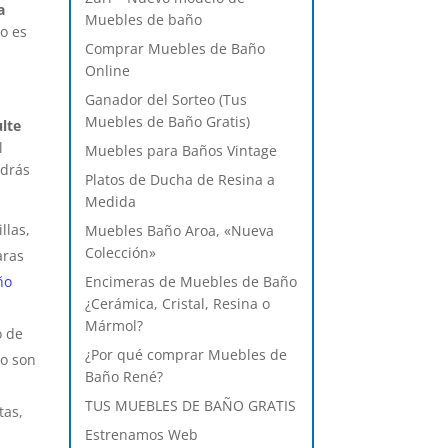
a
Muebles de baño
o es
Comprar Muebles de Baño
Online
Ganador del Sorteo (Tus
Muebles de Baño Gratis)
ulte
l
Muebles para Baños Vintage
odrás
Platos de Ducha de Resina a
Medida
llas,
Muebles Baño Aroa, «Nueva
Colección»
aras
Encimeras de Muebles de Baño
ño
¿Cerámica, Cristal, Resina o
Mármol?
o de
¿Por qué comprar Muebles de
zo son
Baño René?
TUS MUEBLES DE BAÑO GRATIS
tas,
Estrenamos Web