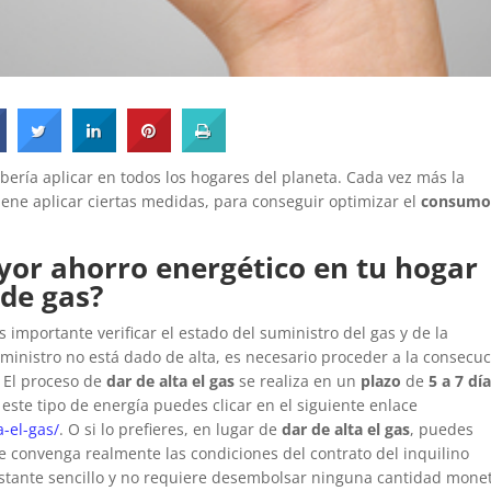
ería aplicar en todos los hogares del planeta. Cada vez más la
iene aplicar ciertas medidas, para conseguir optimizar el
consum
or ahorro energético en tu hogar
de gas?
 importante verificar el estado del suministro del gas y de la
 suministro no está dado de alta, es necesario proceder a la consecu
. El proceso de
dar de alta el gas
se realiza en un
plazo
de
5 a 7 dí
 este tipo de energía puedes clicar en el siguiente enlace
-el-gas/
.
O si lo prefieres, en lugar de
dar de alta el gas
, puedes
te convenga realmente las condiciones del contrato del inquilino
astante sencillo y no requiere desembolsar ninguna cantidad monet