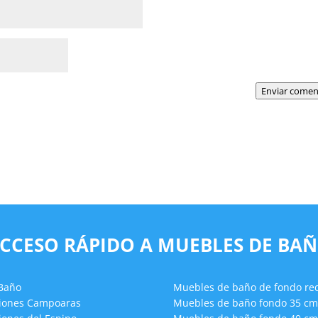
Enviar comen
CCESO RÁPIDO A MUEBLES DE BA
 Baño
Muebles de baño de fondo re
ciones Campoaras
Muebles de baño fondo 35 cm